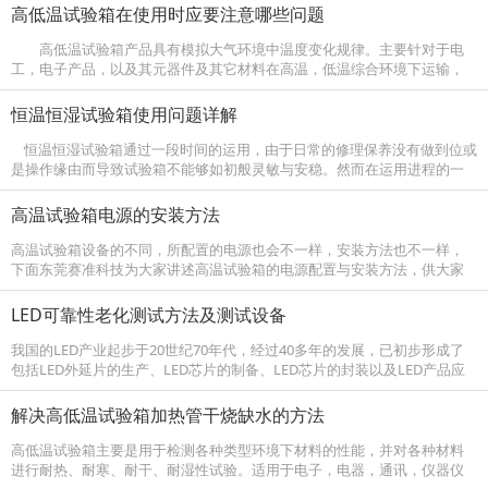
高低温试验箱在使用时应要注意哪些问题
高低温试验箱产品具有模拟大气环境中温度变化规律。主要针对于电
工，电子产品，以及其元器件及其它材料在高温，低温综合环境下运输，
使用时的适应性试验。用于产品设计，改进，鉴定及检验等环节。 高低温
试验箱适...
恒温恒湿试验箱使用问题详解
恒温恒湿试验箱通过一段时间的运用，由于日常的修理保养没有做到位或
是操作缘由而导致试验箱不能够如初般灵敏与安稳。然而在运用进程的一
系列处理，都需求依照相关规则进行处理，然后不依照相关规则处理会呈
现...
高温试验箱电源的安装方法
高温试验箱设备的不同，所配置的电源也会不一样，安装方法也不一样，
下面东莞赛准科技为大家讲述高温试验箱的电源配置与安装方法，供大家
参考： 1、配置电源之前请检查机器在运输过程中有无损坏，电源线有无破
损，机...
LED可靠性老化测试方法及测试设备
我国的LED产业起步于20世纪70年代，经过40多年的发展，已初步形成了
包括LED外延片的生产、LED芯片的制备、LED芯片的封装以及LED产品应
用在内的较为完整的产业链，目前已经跻身为世界范围内LED产业...
解决高低温试验箱加热管干烧缺水的方法
高低温试验箱主要是用于检测各种类型环境下材料的性能，并对各种材料
进行耐热、耐寒、耐干、耐湿性试验。适用于电子，电器，通讯，仪器仪