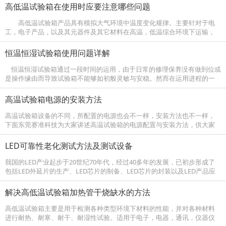
高低温试验箱在使用时应要注意哪些问题
高低温试验箱产品具有模拟大气环境中温度变化规律。主要针对于电
工，电子产品，以及其元器件及其它材料在高温，低温综合环境下运输，
使用时的适应性试验。用于产品设计，改进，鉴定及检验等环节。 高低温
试验箱适...
恒温恒湿试验箱使用问题详解
恒温恒湿试验箱通过一段时间的运用，由于日常的修理保养没有做到位或
是操作缘由而导致试验箱不能够如初般灵敏与安稳。然而在运用进程的一
系列处理，都需求依照相关规则进行处理，然后不依照相关规则处理会呈
现...
高温试验箱电源的安装方法
高温试验箱设备的不同，所配置的电源也会不一样，安装方法也不一样，
下面东莞赛准科技为大家讲述高温试验箱的电源配置与安装方法，供大家
参考： 1、配置电源之前请检查机器在运输过程中有无损坏，电源线有无破
损，机...
LED可靠性老化测试方法及测试设备
我国的LED产业起步于20世纪70年代，经过40多年的发展，已初步形成了
包括LED外延片的生产、LED芯片的制备、LED芯片的封装以及LED产品应
用在内的较为完整的产业链，目前已经跻身为世界范围内LED产业...
解决高低温试验箱加热管干烧缺水的方法
高低温试验箱主要是用于检测各种类型环境下材料的性能，并对各种材料
进行耐热、耐寒、耐干、耐湿性试验。适用于电子，电器，通讯，仪器仪